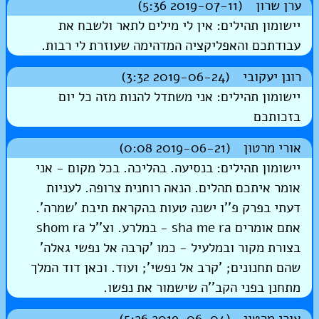
ערן שרון (2019-07-11 5:36)
יישומון תהילים: אין לי מילים לתאר ולשבח את
עבודתכם והאפליקציה המדהימה שעוזרת לי רבות.
רונן יעקובי (2019-06-24 3:32)
יישומון תהילים: אני משתדל להנות מזה כל יום
בזכותכם
אורי מרטון (2019-06-21 0:08)
יישומון תהילים: בנסיעה. בהליכה. בכל מקום - אני
אומר איתכם תהלים. הנאה רוחנית צרופה. לעניות
דעתי בפרק פ''ו ישנה טעות בהקראת תיבת 'שמרה'.
אתם אומרים sha me ra - במלרע. וצ''ל shom ra
בצורת מקור ובמלעיל - כמו 'קרבה אל נפשי גאלה'
שהם תחנונים; 'קרב אל נפשי'; ועוד. וכאן דוד המלך
מתחנן בפני הקב''ה שישמור את נפשו.